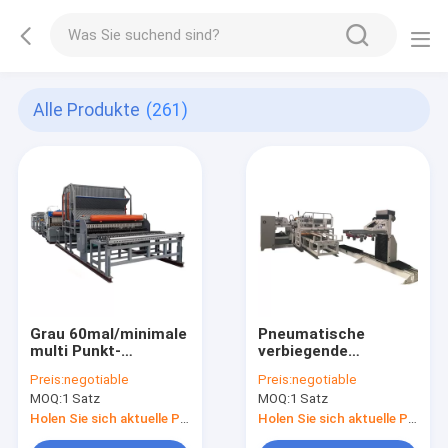
Alle Produkte
(261)
Grau 60mal/minimale
Pneumatische
multi Punkt-
verbiegende
Punktschweissen-
Maschinen-
Preis:
negotiable
Preis:
negotiable
Maschine für Galerie
Programmierungsanpass
MOQ:
1 Satz
MOQ:
1 Satz
des erdverlegten
ISO-Breiten-3300mm
Rohrs
Holen Sie sich aktuelle Preis
Holen Sie sich aktuelle Preis