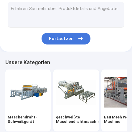
Stahldraht-Schweißgerät
Multi Punkt-Punktschweissen-Maschine
Draht Mesh Bending Machine
Fortsetzen
Rollenmaschen-Schweißgerät
Unsere Kategorien
Maschendraht-
geschweißte
Bau Mesh Weld
Schweißgerät
Maschendrahtmaschine
Machine