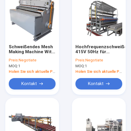
Schweißendes Mesh
Hochfrequenzschweißger
Making Machine With
415V 50Hz für
Servo-
Masche der Breiten-
Preis:
Negotiate
Preis:
Negotiate
Steppersystem des
3000mm
MOQ:
1
MOQ:
1
Draht-125KVA
Holen Sie sich aktuelle Preis
Holen Sie sich aktuelle Preis
Kontakt
Kontakt
Nach Hause
Produits
Über uns