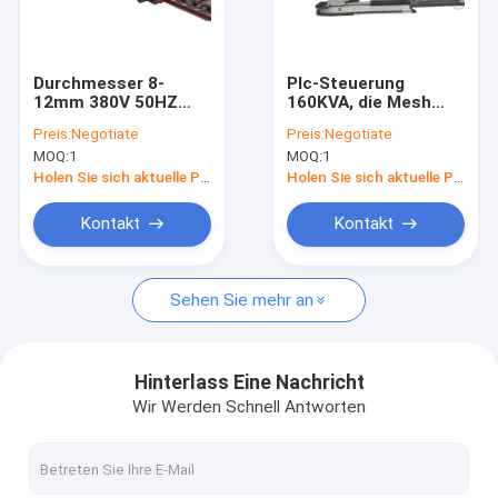
Kontakt
Durchmesser 8-
Plc-Steuerung
12mm 380V 50HZ
160KVA, die Mesh
Maschendraht-Schweißgerät
Reinforcment Mesh
Welding Machine
Preis:
Negotiate
Preis:
Negotiate
Welding Machine For
With Touch-Schirm
MOQ:
1
MOQ:
1
Wire
verstärkt
geschweißte Maschendrahtmaschine
Holen Sie sich aktuelle Preis
Holen Sie sich aktuelle Preis
Bau Mesh Welding Machine
Kontakt
Kontakt
Zaunmaschen-Schweißgerät
Sehen Sie mehr an
GI Draht-Netzherstellungs-Maschine
Huhn Mesh Making Machine
Hinterlass Eine Nachricht
Wir Werden Schnell Antworten
Drahtgeraderichten und -Schneidemaschine
Verstärkung des MaschenSchweißgeräts