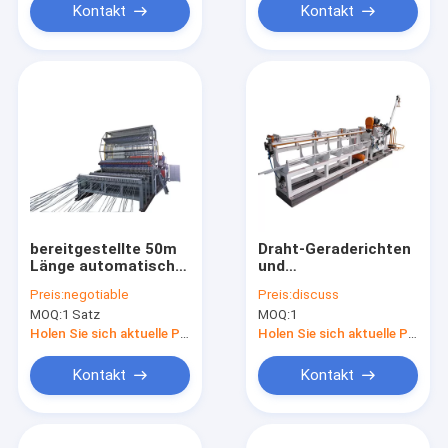
Kontakt
Kontakt
bereitgestellte 50m
Draht-Geraderichten
Länge automatischer
und
Mesh Welding
Schneidemaschine
Preis:
negotiable
Preis:
discuss
Machine 50 stellt
CNC Durchmessers
MOQ:
1 Satz
MOQ:
1
ein,/Monat
4-8mm mit Touch
Screen
Holen Sie sich aktuelle Preis
Holen Sie sich aktuelle Preis
Kontakt
Kontakt