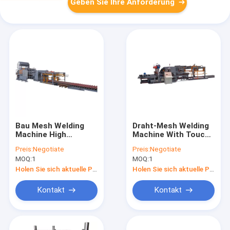
Geben Sie Ihre Anforderung
Bau Mesh Welding
Draht-Mesh Welding
Machine High
Machine With Touch-
Flatness 380V 50HZ
Schirm PLC 160KVA
Preis:
Negotiate
Preis:
Negotiate
für den Abstand von
automatischer
MOQ:
1
MOQ:
1
50*50mm
Holen Sie sich aktuelle Preis
Holen Sie sich aktuelle Preis
Kontakt
Kontakt