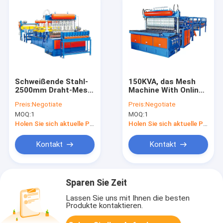
Schweißende Stahl-
150KVA, das Mesh
2500mm Draht-Mesh
Machine With Online
Making Machine PLC-
Bending für Zaun
Preis:
Negotiate
Preis:
Negotiate
Steuerung für 2D
Panel schweißt
MOQ:
1
MOQ:
1
Zaun
Holen Sie sich aktuelle Preis
Holen Sie sich aktuelle Preis
Kontakt
Kontakt
Sparen Sie Zeit
Lassen Sie uns mit Ihnen die besten
Produkte kontaktieren.