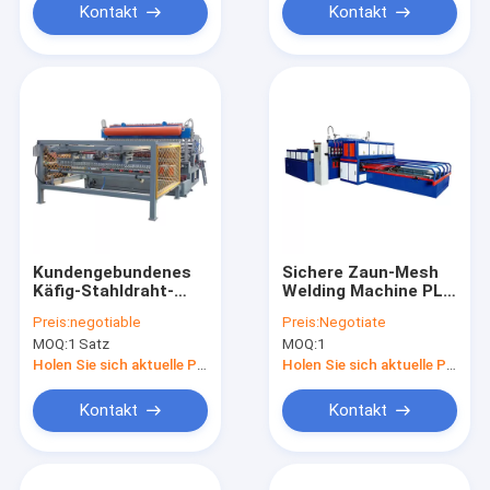
Kontakt
Kontakt
Kundengebundenes
Sichere Zaun-Mesh
Käfig-Stahldraht-
Welding Machine PLC
Schweißgerät
Programmierungssteuer
Preis:
negotiable
Preis:
Negotiate
der Breiten-3300mm
MOQ:
1 Satz
MOQ:
1
Holen Sie sich aktuelle Preis
Holen Sie sich aktuelle Preis
Kontakt
Kontakt