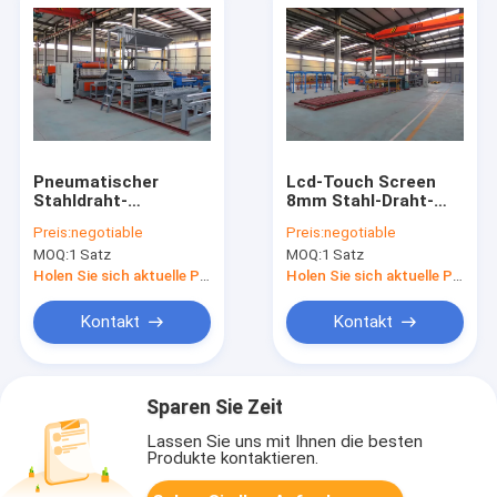
Pneumatischer
Lcd-Touch Screen
Stahldraht-
8mm Stahl-Draht-
Schweißgerät-
Schweißgerät für
Preis:
negotiable
Preis:
negotiable
Hochgeschwindigkeitsmikrocomputer
Bau-Masche
MOQ:
1 Satz
MOQ:
1 Satz
steuerte
Holen Sie sich aktuelle Preis
Holen Sie sich aktuelle Preis
Kontakt
Kontakt
Sparen Sie Zeit
Lassen Sie uns mit Ihnen die besten
Produkte kontaktieren.