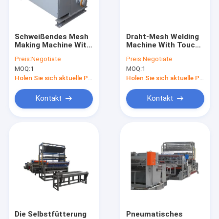
Kontakt
Schweißendes Mesh
Draht-Mesh Welding
Making Machine With
Machine With Touch-
Maschendraht-Schweißgerät
Servo-
Schirm PLC 160KVA
Preis:
Negotiate
Preis:
Negotiate
Steppersystem des
automatischer
MOQ:
1
MOQ:
1
Draht-125KVA
geschweißte Maschendrahtmaschine
Holen Sie sich aktuelle Preis
Holen Sie sich aktuelle Preis
Bau Mesh Welding Machine
Kontakt
Kontakt
Zaunmaschen-Schweißgerät
GI Draht-Netzherstellungs-Maschine
Huhn Mesh Making Machine
Drahtgeraderichten und -Schneidemaschine
Verstärkung des MaschenSchweißgeräts
Die Selbstfütterung
Pneumatisches