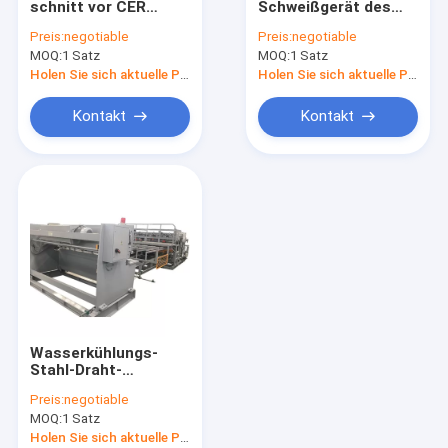
schnitt vor CER
Schweißgerät des
Stahldraht-Schweißgerät
Stahldraht-
Stahldraht-440V für
Preis:
negotiable
Preis:
negotiable
Schweißgerät für
Bau-Masche
MOQ:
Multi Punkt-Punktschweissen-Maschine
1 Satz
MOQ:
1 Satz
Stahlbinder
Holen Sie sich aktuelle Preis
Holen Sie sich aktuelle Preis
Draht Mesh Bending Machine
Kontakt
Kontakt
Rollenmaschen-Schweißgerät
Wasserkühlungs-
Stahl-Draht-
Schweißgerät 380V
Preis:
negotiable
3phase für Tierkäfig
MOQ:
1 Satz
Holen Sie sich aktuelle Preis