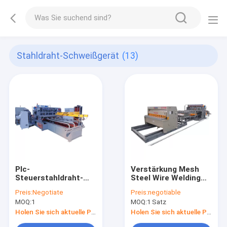
Stahldraht-Schweißgerät
(13)
Plc-
Verstärkung Mesh
Steuerstahldraht-
Steel Wire Welding
Schweißgerät
Machine
Preis:
Negotiate
Preis:
negotiable
MOQ:
1
MOQ:
1 Satz
Holen Sie sich aktuelle Preis
Holen Sie sich aktuelle Preis