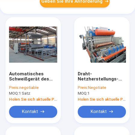
Geben Sie Ihre Anforderung
Automatisches
Draht-
Schweißgerät des
Netzherstellungs-
Stahldraht-220V mit
Maschine AC110V
Preis:
negotiable
Preis:
Negotiate
Hochdruckzylinder
350W justierbare
MOQ:
1 Satz
MOQ:
1
Temperatur
Holen Sie sich aktuelle Preis
Holen Sie sich aktuelle Preis
Kontakt
Kontakt