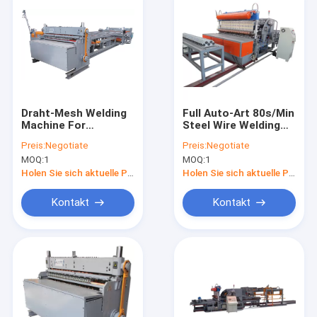
Draht-Mesh Welding
Full Auto-Art 80s/Min
Machine For
Steel Wire Welding
Breeding-Käfig Full
Machine mit
Preis:
Negotiate
Preis:
Negotiate
Autos 125KVA
Servosystem
MOQ:
1
MOQ:
1
Holen Sie sich aktuelle Preis
Holen Sie sich aktuelle Preis
Kontakt
Kontakt
Nach Hause
Produits
Über uns