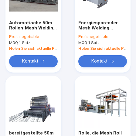
Kontakt
Automatische 50m
Energiesparender
Rollen-Mesh Welding
Mesh Welding
Maschendraht-Schweißgerät
Machine Water
Machine PLC 380V
Preis:
negotiable
Preis:
negotiable
Coolings-Methode
50HZ Rollenmit Note
MOQ:
1 Satz
MOQ:
1 Satz
Creen
geschweißte Maschendrahtmaschine
Holen Sie sich aktuelle Preis
Holen Sie sich aktuelle Preis
Bau Mesh Welding Machine
Kontakt
Kontakt
Zaunmaschen-Schweißgerät
GI Draht-Netzherstellungs-Maschine
Huhn Mesh Making Machine
Drahtgeraderichten und -Schneidemaschine
Verstärkung des MaschenSchweißgeräts
bereitgestellte 50m
Rolle, die Mesh Roll