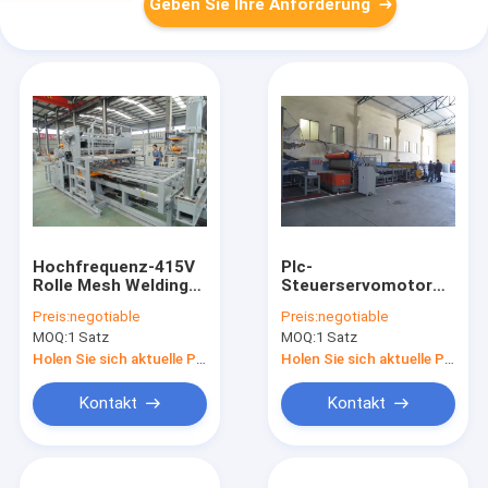
Geben Sie Ihre Anforderung
Hochfrequenz-415V
Plc-
Rolle Mesh Welding
Steuerservomotor
Machine
schweißte Mesh
Preis:
negotiable
Preis:
negotiable
Synchronous Control
Making Machine Roll
MOQ:
1 Satz
MOQ:
1 Satz
Spot-Schweißer
Holen Sie sich aktuelle Preis
Holen Sie sich aktuelle Preis
Kontakt
Kontakt