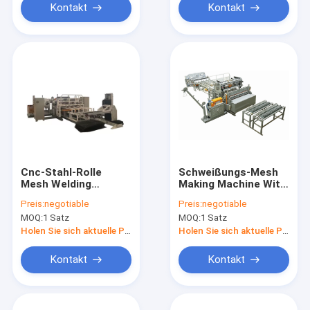
Kontakt
Kontakt
Cnc-Stahl-Rolle
Schweißungs-Mesh
Mesh Welding
Making Machine With
Machine
Plc-Steuerung Full
Preis:
negotiable
Preis:
negotiable
Autos 220V
MOQ:
1 Satz
MOQ:
1 Satz
Holen Sie sich aktuelle Preis
Holen Sie sich aktuelle Preis
Kontakt
Kontakt