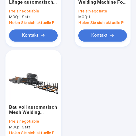
Länge automatischer
Welding Machine For-
Stahldraht-Schweißgerät
Mesh Welding
Kohlenstoffstahl des
Preis:
negotiable
Preis:
Negotiate
Machine 50 stellt
Draht-Q235 verbiegt
MOQ:
Multi Punkt-Punktschweissen-Maschine
1 Satz
MOQ:
1
ein,/Monat
Holen Sie sich aktuelle Preis
Holen Sie sich aktuelle Preis
Draht Mesh Bending Machine
Kontakt
Kontakt
Rollenmaschen-Schweißgerät
Bau voll automatisch
Mesh Welding
Machine Pneumatic
Preis:
negotiable
Type rollen
MOQ:
1 Satz
Holen Sie sich aktuelle Preis