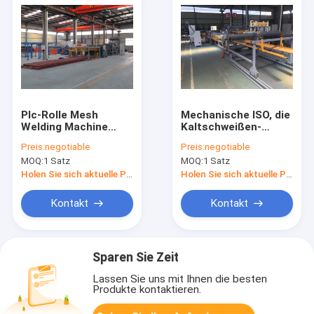
Plc-Rolle Mesh
Mechanische ISO, die
Welding Machine
Kaltschweißen-
Cold Rolled versah
Maschine für
Preis:
negotiable
Preis:
negotiable
Stahldraht mit
Stahlvollautomatisches
MOQ:
1 Satz
MOQ:
1 Satz
Rippen
rollt
Holen Sie sich aktuelle Preis
Holen Sie sich aktuelle Preis
Kontakt
Kontakt
Sparen Sie Zeit
Lassen Sie uns mit Ihnen die besten
Produkte kontaktieren.