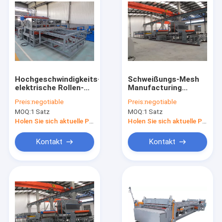
Hochgeschwindigkeits-
Schweißungs-Mesh
elektrische Rollen-
Manufacturing
Mesh Welding
Machine Fence
Preis:
negotiable
Preis:
negotiable
Machine For
Mesh-Schweißgerät
MOQ:
1 Satz
MOQ:
1 Satz
Constructions-
der hohen
Masche
Sicherheits-440V
Holen Sie sich aktuelle Preis
Holen Sie sich aktuelle Preis
Kontakt
Kontakt
Nach Hause
Produits
Über uns