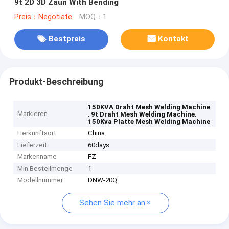
9t 2D 3D Zaun With Bending
Preis：Negotiate
MOQ：1
Bestpreis
Kontakt
Produkt-Beschreibung
150KVA Draht Mesh Welding Machine
Markieren
,
,
9t Draht Mesh Welding Machine
150Kva Platte Mesh Welding Machine
Herkunftsort
China
Lieferzeit
60days
Markenname
FZ
Min Bestellmenge
1
Modellnummer
DNW-20Q
Sehen Sie mehr an