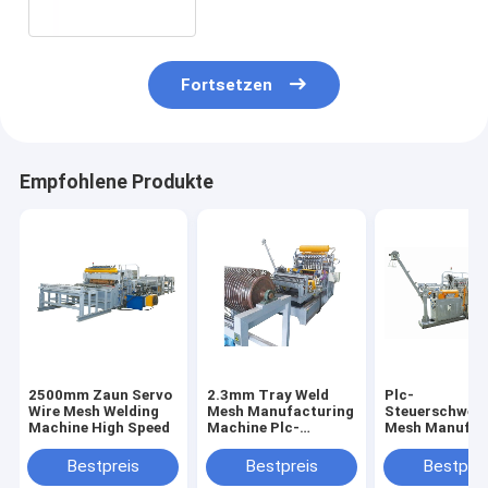
Fortsetzen
Empfohlene Produkte
2500mm Zaun Servo
2.3mm Tray Weld
Plc-
Wire Mesh Welding
Mesh Manufacturing
Steuerschwei
Machine High Speed
Machine Plc-
Mesh Manufac
Steuerung
Machine High 
für Hühnerkäf
Bestpreis
Bestpreis
Bestprei