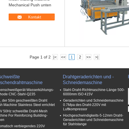
Mechanical Push unten
Kontakt
Page 1 of 2
|<
<<
1
2
>>
>|
schweißte
Drahtgeraderichten und -
schendrahtmaschine
Schneidemaschine
lenschweißgerät-Wasserkühlungs-
Stahl-Draht-Richtmaschine-Länge 500-
hode CNC-Stahl-Q235
6000mm ISO 415V
, der 50m geschweißten Draht
Geraderichten und Schneidemaschine
h Machine Stainless Steel errichtet
0.7Mpa des Draht-220V mit
Luftkompressor
V 50Hz schweißte Draht-Mesh
hine For Reinforcing Building-
Hochgeschwindigkeits-5-12mm Draht-
len
Geraderichten und Schneidemaschine
für Stahlstange
omatisch verbiegendes 220V