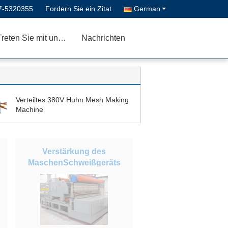
7-5320355
Fordern Sie ein Zitat
German
Treten Sie mit uns in Verbindung
Nachrichten
Verteiltes 380V Huhn Mesh Making
Machine
Verstärkung des
MaschenSchweißgeräts