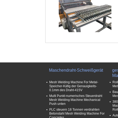
Maschendraht-Schweißgerät
ge
Ma
Mesh Welding Machine For Metal-
Rol
Speicher-Käfig der Genauigkeits-
Met
0.1mm des Draht-415V
Bau
Multi Punkt-numerisches Steuerdraht
Mes
Mesh Welding Machine Mechanical
380
Push unten
Mac
PLC steuern 18 Tonnen verdrahten
Rol
Betonstahl Mesh Welding Machine For
Aut
Concretes