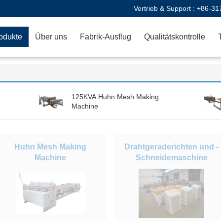
Vertrieb & Support :
+86-31
odukte
Über uns
Fabrik-Ausflug
Qualitätskontrolle
125KVA Huhn Mesh Making
Machine
Huhn Mesh Making
Drahtgeraderichten und -
Machine
Schneidemaschine