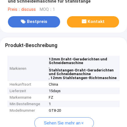
und Schneidemaschine für Stahlstange
Preis：discuss
MOQ：1
Bestpreis
Kontakt
Produkt-Beschreibung
12mm Draht-Geraderichten und
Schneidemaschine
,
Markieren
Stahlstangen-Draht-Geraderichten
und Schneidemaschine
,
12mm Stahlstangen-Richtmaschine
Herkunftsort
China
Lieferzeit
15days
Markenname
FZ
Min Bestellmenge
1
Modellnummer
GT8-20
Sehen Sie mehr an