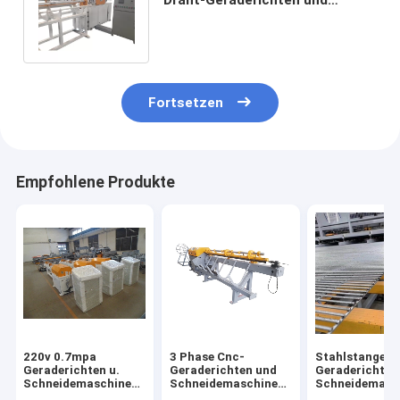
Schneidemaschine für
Stahlstange
Fortsetzen
Empfohlene Produkte
220v 0.7mpa
3 Phase Cnc-
Stahlstangen-
Geraderichten u.
Geraderichten und
Geraderichten
Schneidemaschine
Schneidemaschine
Schneidemasc
mit Luftkompressor
380v
Durchmesser 