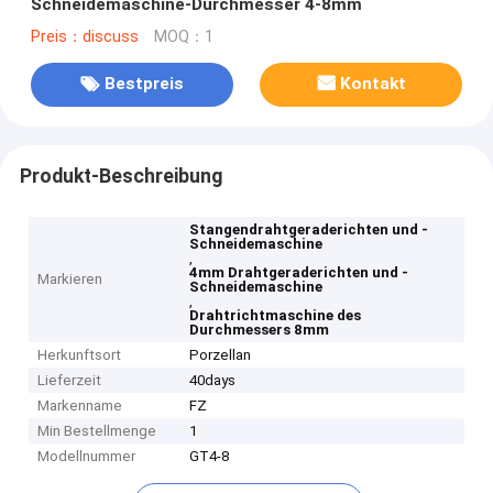
Schneidemaschine-Durchmesser 4-8mm
Preis：discuss
MOQ：1
Bestpreis
Kontakt
Produkt-Beschreibung
Stangendrahtgeraderichten und -
Schneidemaschine
,
4mm Drahtgeraderichten und -
Markieren
Schneidemaschine
,
Drahtrichtmaschine des
Durchmessers 8mm
Herkunftsort
Porzellan
Lieferzeit
40days
Markenname
FZ
Min Bestellmenge
1
Modellnummer
GT4-8