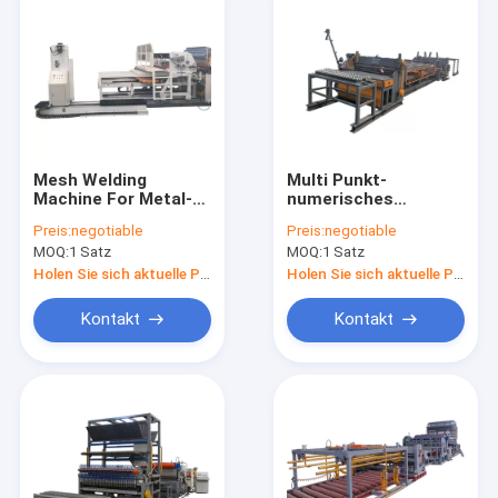
Mesh Welding
Multi Punkt-
Machine For Metal-
numerisches
Speicher-Käfig der
Steuerdraht Mesh
Preis:
negotiable
Preis:
negotiable
Genauigkeits-0.1mm
Welding Machine
MOQ:
1 Satz
MOQ:
1 Satz
des Draht-415V
Mechanical Push
unten
Holen Sie sich aktuelle Preis
Holen Sie sich aktuelle Preis
Kontakt
Kontakt