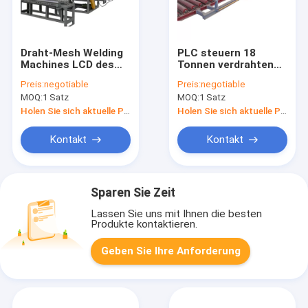
Draht-Mesh Welding
PLC steuern 18
Machines LCD des
Tonnen verdrahten
Verstärkungs-Stahl-
Betonstahl Mesh
Preis:
negotiable
Preis:
negotiable
220V Touch Screen
Welding Machine For
MOQ:
1 Satz
MOQ:
1 Satz
Concretes
Holen Sie sich aktuelle Preis
Holen Sie sich aktuelle Preis
Kontakt
Kontakt
Sparen Sie Zeit
Lassen Sie uns mit Ihnen die besten
Produkte kontaktieren.
Geben Sie Ihre Anforderung