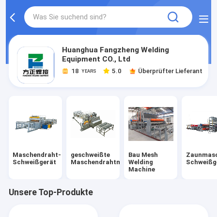
Huanghua Fangzheng Welding
Equipment CO., Ltd
18
5.0
Überprüfter Lieferant
YEARS
Maschendraht-
geschweißte
Bau Mesh
Zaunmas
Schweißgerät
Maschendrahtmaschine
Welding
Schweißg
Machine
Unsere Top-Produkte