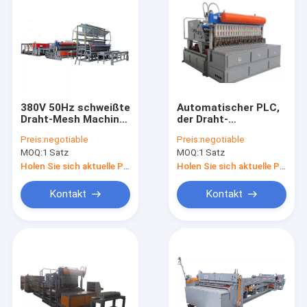
380V 50Hz schweißte
Automatischer PLC,
Draht-Mesh Machine
der Draht-
For Reinforcing
Produktionsmaschine-
Preis:
negotiable
Preis:
negotiable
Building-Rollen
industrielles
MOQ:
1 Satz
MOQ:
1 Satz
galvanisiert einzäunt
Holen Sie sich aktuelle Preis
Holen Sie sich aktuelle Preis
Kontakt
Kontakt