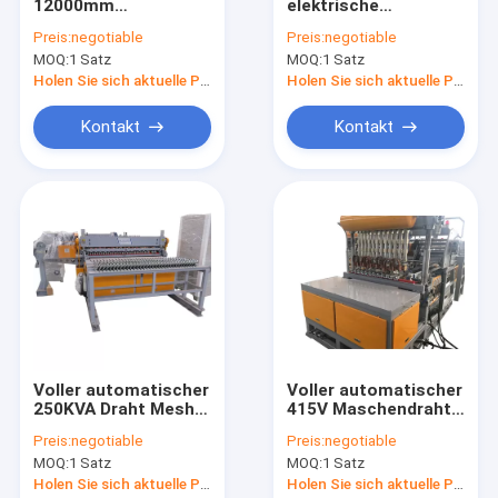
12000mm
elektrische
Kontakt
Verstärkungsdraht
geschweißte Mesh
Preis:
negotiable
Preis:
negotiable
Mesh Machine Mesh
Machine Three Phase
MOQ:
1 Satz
MOQ:
1 Satz
Welding Machines
PLC-Steuerung
100x50mm
Holen Sie sich aktuelle Preis
Holen Sie sich aktuelle Preis
Maschendraht-Schweißgerät
Kontakt
Kontakt
geschweißte Maschendrahtmaschine
Bau Mesh Welding Machine
Zaunmaschen-Schweißgerät
GI Draht-Netzherstellungs-Maschine
Huhn Mesh Making Machine
Voller automatischer
Voller automatischer
250KVA Draht Mesh
415V Maschendraht
Drahtgeraderichten und -Schneidemaschine
Welding Machine
Mesh Making
Preis:
negotiable
Preis:
negotiable
High Precision für
Machine 24 Stunden
Verstärkung des MaschenSchweißgeräts
MOQ:
1 Satz
MOQ:
1 Satz
Huhn
Laufen
Holen Sie sich aktuelle Preis
Holen Sie sich aktuelle Preis