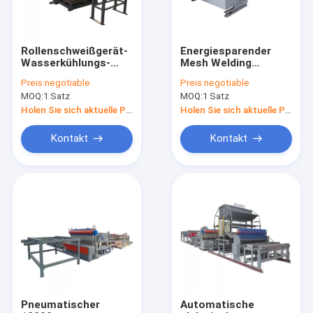
Rollenschweißgerät-
Energiesparender
Wasserkühlungs-
Mesh Welding
Methode CNC-Stahl-
Machine PLC 380V
Preis:
negotiable
Preis:
negotiable
Q235
50HZ Rollenmit Note
MOQ:
1 Satz
MOQ:
1 Satz
Creen
Holen Sie sich aktuelle Preis
Holen Sie sich aktuelle Preis
Kontakt
Kontakt
Nach Hause
Produits
Über uns
Pneumatischer
Automatische