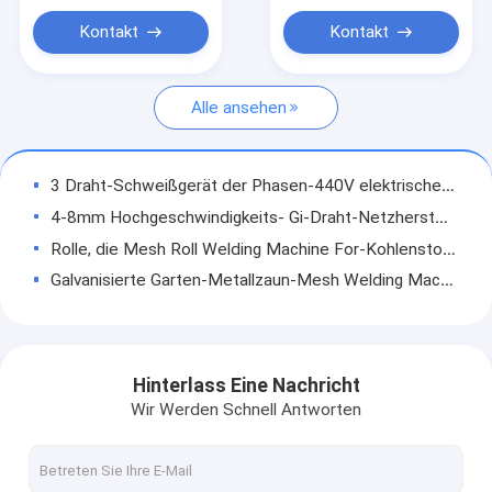
Stahldraht-Schweißgerät
Kontakt
Kontakt
Multi Punkt-Punktschweissen-Maschine
Alle ansehen
Draht Mesh Bending Machine
Rollenmaschen-Schweißgerät
3 Draht-Schweißgerät der Phasen-440V elektrisches mit Luftfilter-Gerät
4-8mm Hochgeschwindigkeits- Gi-Draht-Netzherstellungs-Maschine Dreh-Flip Code Network
Rolle, die Mesh Roll Welding Machine For-Kohlenstoffstahl des Draht-Q235 verbiegt
Galvanisierte Garten-Metallzaun-Mesh Welding Machine With Wearable-Elektroden gehen voran
2500mm doppelter Draht-Zaun Mesh Welding Machine Compact Structure
Die Selbstfütterung schnitt vor CER Stahldraht-Schweißgerät für Stahlbinder
Grau 60mal/minimale multi Punkt-Punktschweissen-Maschine für Galerie des erdverlegten Rohrs
Hinterlass Eine Nachricht
Pneumatische verbiegende Maschinen-Programmierungsanpassungen ISO-Breiten-3300mm
Wir Werden Schnell Antworten
bereitgestellte 50m Länge automatischer Mesh Welding Machine 50 stellt ein,/Monat
Motorantrieb richtete geschweißten Draht Mesh Machine For Construction Mesh gerade