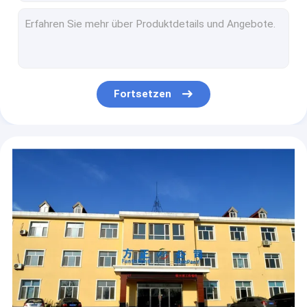
Schweißende Stahl-2500mm Draht-Mesh Making Machine PLC-Steuerung für 2D Zaun
150KVA, das Mesh Machine With Online Bending für Zaun Panel schweißt
Bau Mesh Welding Machine High Flatness 380V 50HZ für den Abstand von 50*50mm
Schweißendes Mesh Making Machine With Servo-Steppersystem des Draht-125KVA
Sichere Zaun-Mesh Welding Machine PLC Programmierungssteuerung der Breiten-3300mm
Fortsetzen
Hochfrequenzschweißgerät 415V 50Hz für Masche der Breiten-3000mm
Durchmesser 8-12mm 380V 50HZ Reinforcment Mesh Welding Machine For Wire
Plc-Steuerung 160KVA, die Mesh Welding Machine With Touch-Schirm verstärkt
Mesh Welding Machine CNC-Servosystemsteuerung des Drahtdurchmesser-2-4mm des Draht-7t
Full Auto-Art 80s/Min Steel Wire Welding Machine mit Servosystem