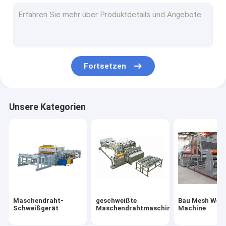
Stahldraht-Schweißgerät
Multi Punkt-Punktschweissen-Maschine
Draht Mesh Bending Machine
Fortsetzen
Rollenmaschen-Schweißgerät
Unsere Kategorien
Maschendraht-
geschweißte
Bau Mesh Weld
Schweißgerät
Maschendrahtmaschine
Machine