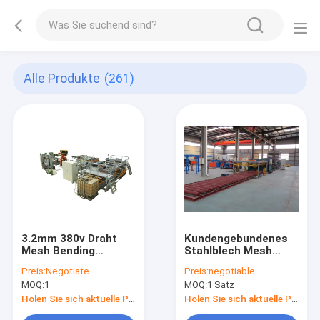
Alle Produkte
(261)
3.2mm 380v Draht
Kundengebundenes
Mesh Bending
Stahlblech Mesh
Machine For Fence
Bending Machine
Preis:
Negotiate
Preis:
negotiable
12mm
MOQ:
1
MOQ:
1 Satz
Holen Sie sich aktuelle Preis
Holen Sie sich aktuelle Preis