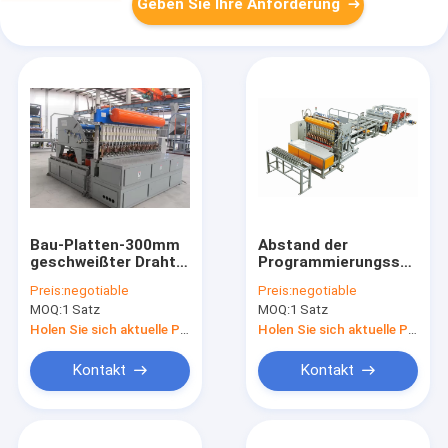
Geben Sie Ihre Anforderung
Bau-Platten-300mm
Abstand der
geschweißter Draht
Programmierungssteuer
Mesh Machine
Mesh Welding
Preis:
negotiable
Preis:
negotiable
Automatic
Machine 220v
MOQ:
1 Satz
MOQ:
1 Satz
Holen Sie sich aktuelle Preis
Holen Sie sich aktuelle Preis
Kontakt
Kontakt