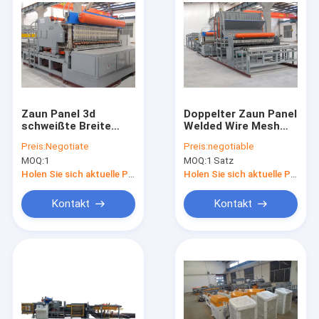
Zaun Panel 3d
Doppelter Zaun Panel
schweißte Breite
Welded Wire Mesh
Draht-Mesh
Welding Machine For
Preis:
Negotiate
Preis:
negotiable
Machines 2500mm
2500mm
MOQ:
1
MOQ:
1 Satz
Holen Sie sich aktuelle Preis
Holen Sie sich aktuelle Preis
Kontakt
Kontakt
Nach Hause
Produits
Über uns