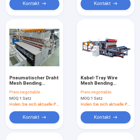
Kontakt
Kontakt
Pneumatischer Draht
Kabel-Tray Wire
Mesh Bending
Mesh Bending
Machine
Machine-Servo
Preis:
negotiable
Preis:
negotiable
Programming
ziehen hydraulisches
MOQ:
1 Satz
MOQ:
1 Satz
Adjustments der
Breiten-3300mm
Holen Sie sich aktuelle Preis
Holen Sie sich aktuelle Preis
Kontakt
Kontakt