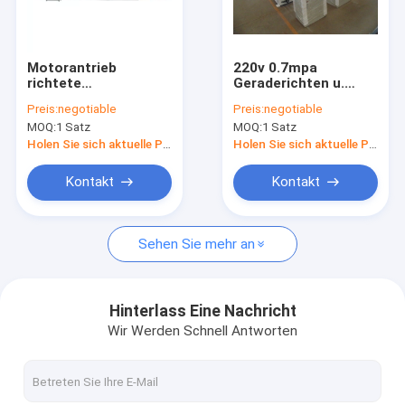
Kontakt
Motorantrieb
220v 0.7mpa
richtete
Geraderichten u.
Maschendraht-Schweißgerät
geschweißten Draht
Schneidemaschine
Preis:
negotiable
Preis:
negotiable
Mesh Machine For
mit Luftkompressor
MOQ:
1 Satz
MOQ:
1 Satz
Construction Mesh
geschweißte Maschendrahtmaschine
gerade
Holen Sie sich aktuelle Preis
Holen Sie sich aktuelle Preis
Bau Mesh Welding Machine
Kontakt
Kontakt
Zaunmaschen-Schweißgerät
Sehen Sie mehr an
GI Draht-Netzherstellungs-Maschine
Huhn Mesh Making Machine
Hinterlass Eine Nachricht
Wir Werden Schnell Antworten
Drahtgeraderichten und -Schneidemaschine
Verstärkung des MaschenSchweißgeräts