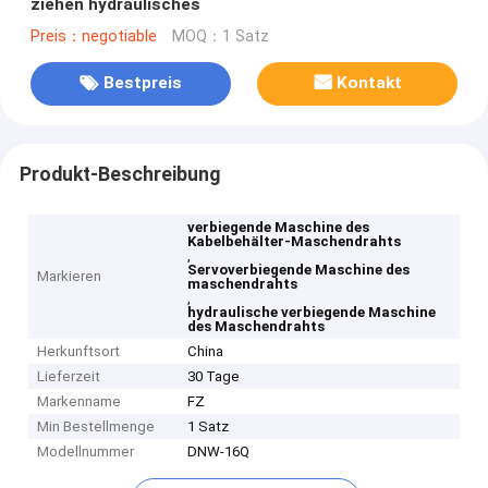
ziehen hydraulisches
Preis：negotiable
MOQ：1 Satz
Bestpreis
Kontakt
Produkt-Beschreibung
verbiegende Maschine des
Kabelbehälter-Maschendrahts
,
Servoverbiegende Maschine des
Markieren
maschendrahts
,
hydraulische verbiegende Maschine
des Maschendrahts
Herkunftsort
China
Lieferzeit
30 Tage
Markenname
FZ
Min Bestellmenge
1 Satz
Modellnummer
DNW-16Q