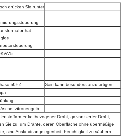
sch drücken Sie runter
mierungssteuerung
ansformator hat
gige
mputersteuerung
0KVA*5
hase 50HZ
Sein kann besonders anzufertigen
mpa
ühlung
 Asche, zitronengelb
lenstoffarmer kaltbezogener Draht, galvanisierter Draht;
fen Sie zu, um Drähte, deren Oberfläche ohne übermäßige
de, sind Auslandsangelegenheit, Feuchtigkeit zu säubern