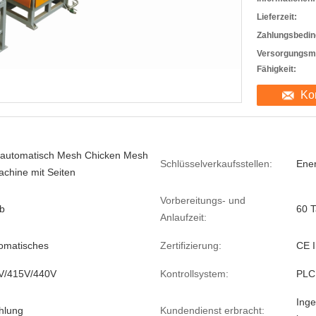
Lieferzeit:
Zahlungsbedin
Versorgungsma
Fähigkeit:
Ko
 automatisch Mesh Chicken Mesh
Schlüsselverkaufsstellen:
Ene
chine mit Seiten
Vorbereitungs- und
b
60 
Anlaufzeit:
tomatisches
Zertifizierung:
CE 
V/415V/440V
Kontrollsystem:
PLC
Inge
hlung
Kundendienst erbracht: