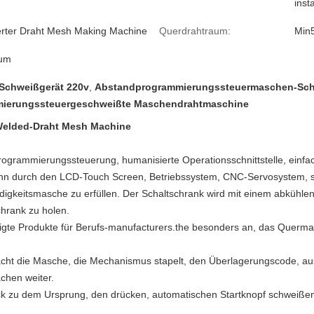
inst
erter Draht Mesh Making Machine
Querdrahtraum:
Min
aum
chweißgerät 220v
,
Abstandprogrammierungssteuermaschen-Sch
ierungssteuergeschweißte Maschendrahtmaschine
Welded-Draht Mesh Machine
grammierungssteuerung, humanisierte Operationsschnittstelle, einfa
n durch den LCD-Touch Screen, Betriebssystem, CNC-Servosystem, sta
gkeitsmasche zu erfüllen. Der Schaltschrank wird mit einem abkühlen
hrank zu holen.
tigte Produkte für Berufs-manufacturers.the besonders an, das Quer
cht die Masche, die Mechanismus stapelt, den Überlagerungscode, aus
chen weiter.
k zu dem Ursprung, den drücken, automatischen Startknopf schweißen