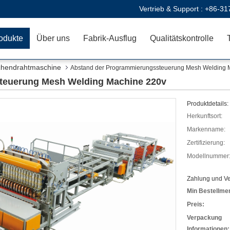
Vertrieb & Support :
+86-31
odukte
Über uns
Fabrik-Ausflug
Qualitätskontrolle
chendrahtmaschine
Abstand der Programmierungssteuerung Mesh Welding 
teuerung Mesh Welding Machine 220v
Produktdetails:
Herkunftsort:
Markenname:
Zertifizierung:
Modellnummer
Zahlung und V
Min Bestellme
Preis:
Verpackung
Informationen: