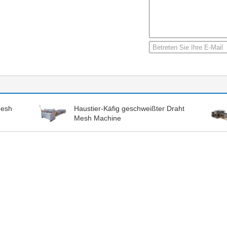
Mesh
Haustier-Käfig geschweißter Draht
Mesh Machine
latten-300mm
Zaun Panel 3d
Doppelter Za