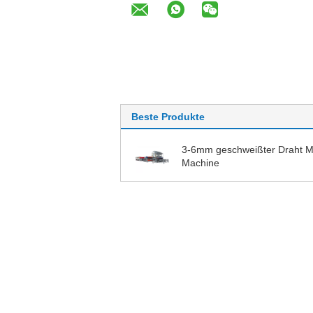
Beste Produkte
3-6mm geschweißter Draht 
Machine
Andere Produkte
Hühnerkäfig-Mesh
Bau-P