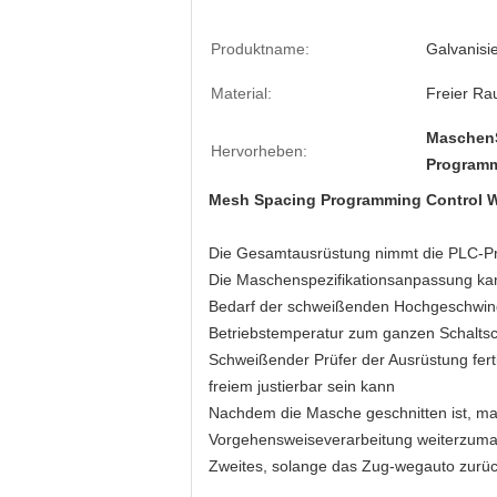
Produktname:
Galvanisi
Material:
Freier R
MaschenS
Hervorheben:
Programm
Mesh Spacing Programming Control 
Die Gesamtausrüstung nimmt die PLC-Pro
Die Maschenspezifikationsanpassung kan
Bedarf der schweißenden Hochgeschwindi
Betriebstemperatur zum ganzen Schaltsc
Schweißender Prüfer der Ausrüstung fer
freiem justierbar sein kann
Nachdem die Masche geschnitten ist, ma
Vorgehensweiseverarbeitung weiterzuma
Zweites, solange das Zug-wegauto zurüc