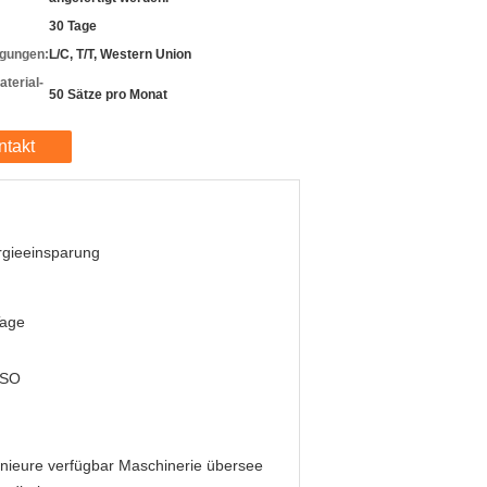
30 Tage
gungen:
L/C, T/T, Western Union
terial-
50 Sätze pro Monat
ntakt
rgieeinsparung
Tage
ISO
nieure verfügbar Maschinerie übersee