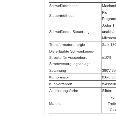
Schweißmethode
Mechani
Plc-
Steuermethode
Program
Jeder Tr
Schweißende Steuerung
unabhän
Mikroco
Transformatorenergie
Satz 15
Die erlaubte Schwankungs-
Strecke für Aussenbord-
±10%
Stromversorgungsanlage
Spannung
380V 3p
Kompressor
0.6-0.8
Kühlverfahren
Wasserk
Ausrüstungsfarbe
Silberne
koh
Material
Tref
Oxi