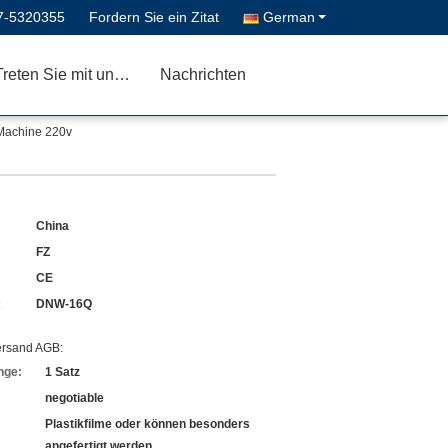
7-5320355
Fordern Sie ein Zitat
German
Treten Sie mit uns in Verbindung
Nachrichten
Machine 220v
China
FZ
CE
:
DNW-16Q
ersand AGB:
nge:
1 Satz
negotiable
Plastikfilme oder können besonders
angefertigt werden.