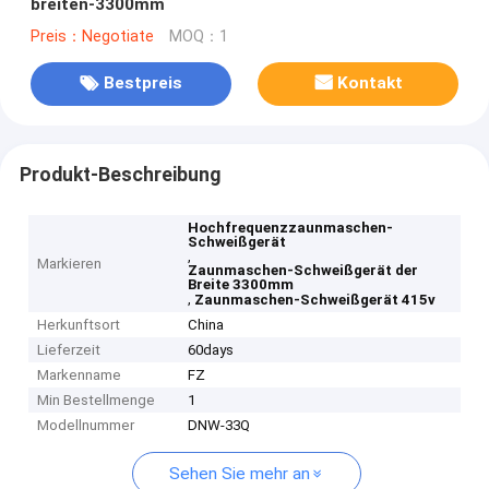
breiten-3300mm
Preis：Negotiate
MOQ：1
Bestpreis
Kontakt
Produkt-Beschreibung
Hochfrequenzzaunmaschen-
Schweißgerät
,
Markieren
Zaunmaschen-Schweißgerät der
Breite 3300mm
,
Zaunmaschen-Schweißgerät 415v
Herkunftsort
China
Lieferzeit
60days
Markenname
FZ
Min Bestellmenge
1
Modellnummer
DNW-33Q
Sehen Sie mehr an