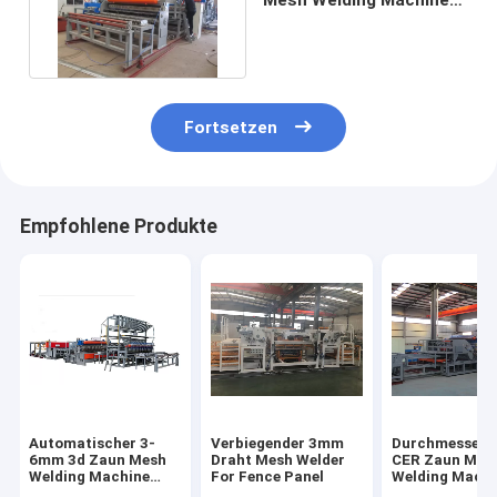
415v der breiten-
3300mm
Fortsetzen
Empfohlene Produkte
Automatischer 3-
Verbiegender 3mm
Durchmesser 
6mm 3d Zaun Mesh
Draht Mesh Welder
CER Zaun Mes
Welding Machine
For Fence Panel
Welding Machi
With Bending
High Speed