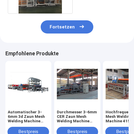
Fortsetzen
Empfohlene Produkte
Automatischer 3-
Durchmesser 3-6mm
Hochfrequenz
6mm 3d Zaun Mesh
CER Zaun Mesh
Mesh Welding
Welding Machine
Welding Machine
Machine 415v 
With Bending
High Speed
breiten-3300
Bestpreis
Bestpreis
Bestprei