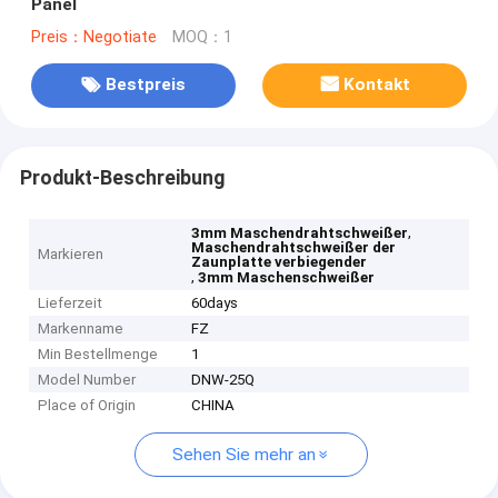
Panel
Preis：Negotiate
MOQ：1
Bestpreis
Kontakt
Produkt-Beschreibung
,
3mm Maschendrahtschweißer
Maschendrahtschweißer der
Markieren
Zaunplatte verbiegender
,
3mm Maschenschweißer
Lieferzeit
60days
Markenname
FZ
Min Bestellmenge
1
Model Number
DNW-25Q
Place of Origin
CHINA
Sehen Sie mehr an