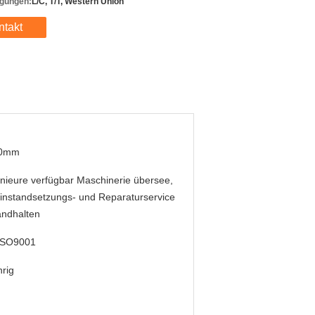
gungen:
L/C, T/T, Western Union
ntakt
0mm
nieure verfügbar Maschinerie übersee,
instandsetzungs- und Reparaturservice
andhalten
ISO9001
hrig