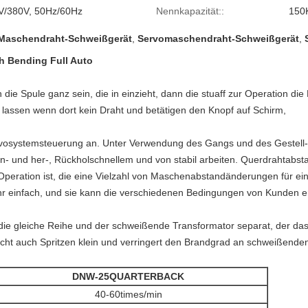
V/380V, 50Hz/60Hz
Nennkapazität::
150
aschendraht-Schweißgerät
,
Servomaschendraht-Schweißgerät
,
h Bending Full Auto
ie Spule ganz sein, die in einzieht, dann die stuaff zur Operation die 
u lassen wenn dort kein Draht und betätigen den Knopf auf Schirm,
ystemsteuerung an. Unter Verwendung des Gangs und des Gestell-Ant
hin- und her-, Rückholschnellem und von stabil arbeiten. Querdrahtabst
ie Operation ist, die eine Vielzahl von Maschenabstandänderungen für e
 einfach, und sie kann die verschiedenen Bedingungen von Kunden er
 die gleiche Reihe und der schweißende Transformator separat, der da
r macht auch Spritzen klein und verringert den Brandgrad an schweißen
DNW-25QUARTERBACK
40-60times/min