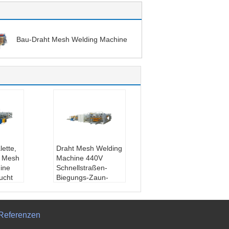
Bau-Draht Mesh Welding Machine
lette,
Draht Mesh Welding
n Mesh
Machine 440V
ine
Schnellstraßen-
ucht
Biegungs-Zaun-
ler Pal
Panel 2.5m
eanspr
Art:
Schnellstraßen-
Mesh
Biegungs-Zaun Pan
Referenzen
ine
el Wire Mesh Weldin
 Masch
g Machine