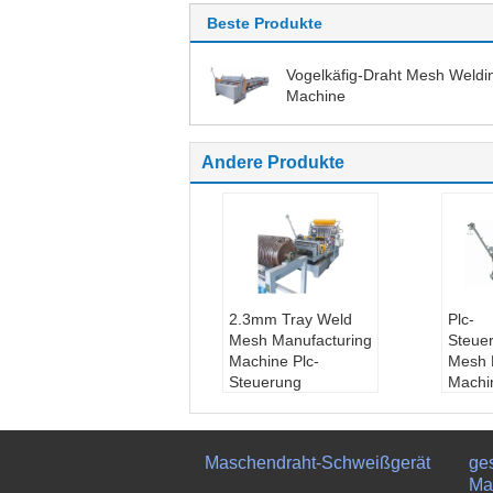
Beste Produkte
Vogelkäfig-Draht Mesh Weldi
Machine
Andere Produkte
2.3mm Tray Weld
Plc-
Mesh Manufacturing
Steue
Machine Plc-
Mesh 
Steuerung
Machi
Drahtdurchmesse
Speed
r::
2.3-6.0mm
Hühne
Maximale Breite::
1
Draht
Maschendraht-Schweißgerät
ge
600mm
r::
1.
Ma
Zertifizierung:
CE,I
Maxim