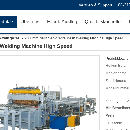
Vertrieb & Support :
+86-31
odukte
Über uns
Fabrik-Ausflug
Qualitätskontrolle
hweißgerät
2500mm Zaun Servo Wire Mesh Welding Machine High Speed
Welding Machine High Speed
Produktdetails:
Herkunftsort:
Markenname:
Zertifizierung:
Modellnummer
Zahlung und V
Min Bestellme
Preis:
Lieferzeit: