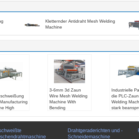
ng
Kletternder Antidraht Mesh Welding
Machine
3-6mm 3d Zaun
Industrielle Pa
rschweißung
Wire Mesh Welding
die PLC-Zau
Manufacturing
Machine With
Welding Mach
ne High
Bending
stark beanspr
 für
Kundendienst erbr
Art:
Industriel
rkäfig
acht:
Ingenieure ve
etten-Stark b
durchmesse
rfügbar Maschinerie
uchen Draht 
schweißte
Drahtgeraderichten und -
3-3.8mm
übersee instandhalt
Welding Mach
schendrahtmaschine
Schneidemaschine
ale Breite::
1
en
Material der