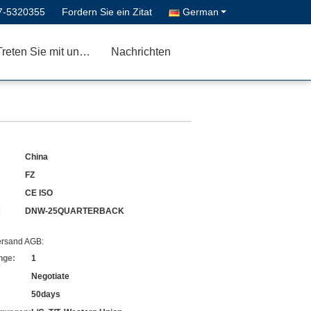
7-5320355
Fordern Sie ein Zitat
German
Treten Sie mit uns in Verbindung
Nachrichten
China
FZ
CE ISO
:
DNW-25QUARTERBACK
ersand AGB:
nge:
1
Negotiate
50days