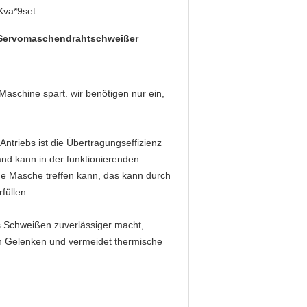
Kva*9set
Servomaschendrahtschweißer
Maschine spart. wir benötigen nur ein,
riebs ist die Übertragungseffizienz
and kann in der funktionierenden
ine Masche treffen kann, das kann durch
füllen.
s Schweißen zuverlässiger macht,
den Gelenken und vermeidet thermische