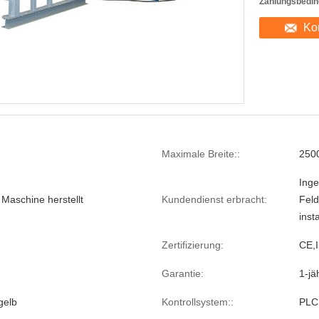
Zahlungsbedin
Ko
Maximale Breite::
250
Inge
 Maschine herstellt
Kundendienst erbracht:
Feld
inst
Zertifizierung:
CE,
Garantie:
1-jä
gelb
Kontrollsystem::
PLC