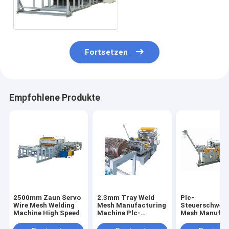
Materialtransport-
Produkt-220v
Fortsetzen
Empfohlene Produkte
2500mm Zaun Servo
2.3mm Tray Weld
Plc-
Wire Mesh Welding
Mesh Manufacturing
Steuerschwei
Machine High Speed
Machine Plc-
Mesh Manufac
Steuerung
Machine High 
für Hühnerkäf