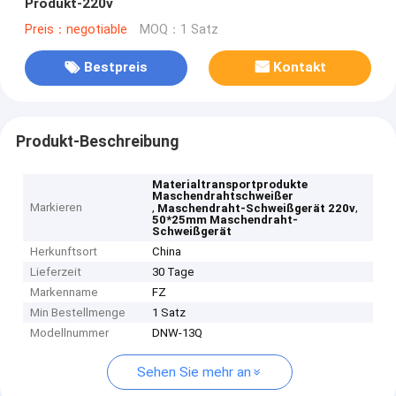
Produkt-220v
Preis：negotiable
MOQ：1 Satz
Bestpreis
Kontakt
Produkt-Beschreibung
Materialtransportprodukte
Maschendrahtschweißer
Markieren
,
,
Maschendraht-Schweißgerät 220v
50*25mm Maschendraht-
Schweißgerät
Herkunftsort
China
Lieferzeit
30 Tage
Markenname
FZ
Min Bestellmenge
1 Satz
Modellnummer
DNW-13Q
Sehen Sie mehr an