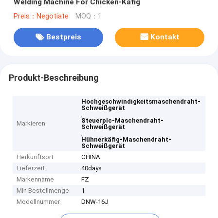
Welding Machine For Chicken-Käfig
Preis：Negotiate
MOQ：1
Bestpreis
Kontakt
Produkt-Beschreibung
Hochgeschwindigkeitsmaschendraht-
Schweißgerät
,
Steuerplc-Maschendraht-
Markieren
Schweißgerät
,
Hühnerkäfig-Maschendraht-
Schweißgerät
Herkunftsort
CHINA
Lieferzeit
40days
Markenname
FZ
Min Bestellmenge
1
Modellnummer
DNW-16J