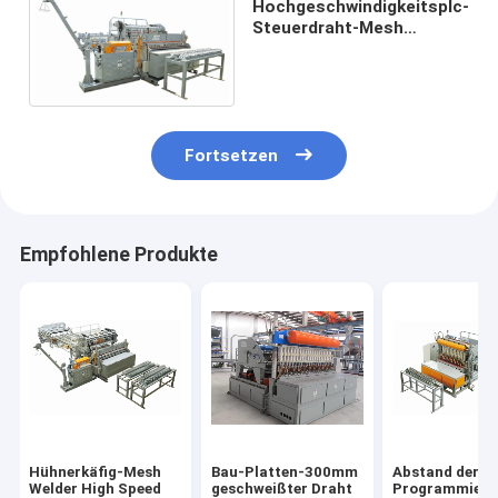
Hochgeschwindigkeitsplc-
Steuerdraht-Mesh
Welding Machine For
Chicken-Käfig
Fortsetzen
Empfohlene Produkte
Hühnerkäfig-Mesh
Bau-Platten-300mm
Abstand der
Welder High Speed
geschweißter Draht
Programmieru