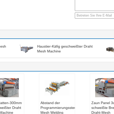
Mesh
Haustier-Käfig geschweißter Draht
Mesh Machine
latten-300mm
Abstand der
Zaun Panel 3
weißter Draht
Programmierungssteuerung
schweißte Bre
Machine
Mesh Welding
Draht-Mesh