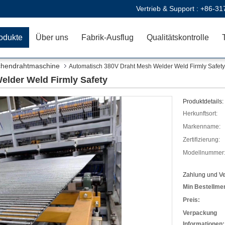
Vertrieb & Support :
+86-31
odukte
Über uns
Fabrik-Ausflug
Qualitätskontrolle
chendrahtmaschine
Automatisch 380V Draht Mesh Welder Weld Firmly Safety
elder Weld Firmly Safety
Produktdetails:
Herkunftsort:
Markenname:
Zertifizierung:
Modellnummer
Zahlung und V
Min Bestellme
Preis:
Verpackung
Informationen: