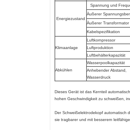
Spannung und Frequ
Äußerer Spannungsber
Energiezustand
Äußerer Transformator
Kabelspezifikation
Luftkompressor
Klimaanlage
Luftproduktion
Luftbehälterkapazität
Wasserpoolkapazität
Abkühlen
Anhebender Abstand,
Wasserdruck
Dieses Gerät ist das Kernteil
automatisch
hohen Geschwindigkeit zu schweißen, i
Der Schweißelektrodekopf
automatisch d
sie tragbarer und mit besserem leitfähi