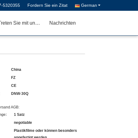
7-5320355
Fordern Sie ein Zitat
German
Treten Sie mit uns in Verbindung
Nachrichten
China
FZ
CE
:
DNW-30Q
ersand AGB:
nge:
1 Satz
negotiable
Plastikfilme oder können besonders
angefertigt werden.