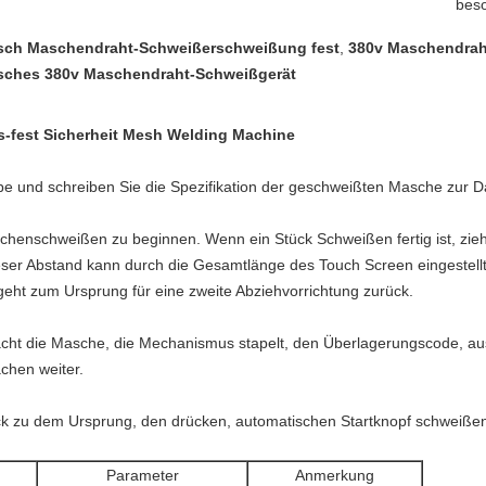
beso
sch Maschendraht-Schweißerschweißung fest
,
380v Maschendrah
sches 380v Maschendraht-Schweißgerät
-fest Sicherheit Mesh Welding Machine
be und schreiben Sie die Spezifikation der geschweißten Masche zur 
henschweißen zu beginnen. Wenn ein Stück Schweißen fertig ist, zieht
eser Abstand kann durch die Gesamtlänge des Touch Screen eingestell
d geht zum Ursprung für eine zweite Abziehvorrichtung zurück.
cht die Masche, die Mechanismus stapelt, den Überlagerungscode, aus
chen weiter.
k zu dem Ursprung, den drücken, automatischen Startknopf schweißen
Parameter
Anmerkung