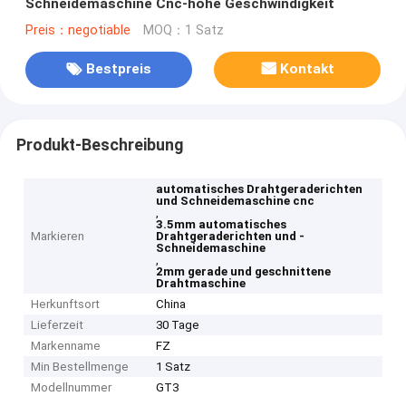
Schneidemaschine Cnc-hohe Geschwindigkeit
Preis：negotiable
MOQ：1 Satz
Bestpreis
Kontakt
Produkt-Beschreibung
automatisches Drahtgeraderichten
und Schneidemaschine cnc
,
3.5mm automatisches
Markieren
Drahtgeraderichten und -
Schneidemaschine
,
2mm gerade und geschnittene
Drahtmaschine
Herkunftsort
China
Lieferzeit
30 Tage
Markenname
FZ
Min Bestellmenge
1 Satz
Modellnummer
GT3