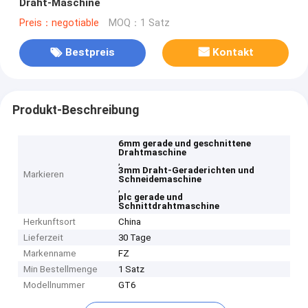
Draht-Maschine
Preis：negotiable
MOQ：1 Satz
Bestpreis
Kontakt
Produkt-Beschreibung
6mm gerade und geschnittene
Drahtmaschine
,
3mm Draht-Geraderichten und
Markieren
Schneidemaschine
,
plc gerade und
Schnittdrahtmaschine
Herkunftsort
China
Lieferzeit
30 Tage
Markenname
FZ
Min Bestellmenge
1 Satz
Modellnummer
GT6