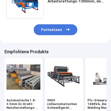
Arbeitsrettungs-1300mm, der
Maschine 380V 3phase 50HZ
herstellt
Fortsetzen
Empfohlene Produkte
Automatische 1.8-
380V
Plc-Steuerung
3.5mm Gi-Draht-
vollautomatisches
160KVA, die M
Netzherstellungs-
Schweißgerät
Welding Machi