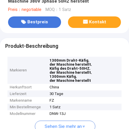
Maschine 380V 3phase 50HZ herstellt
Preis：negotiable
MOQ：1 Satz
Bestpreis
Kontakt
Produkt-Beschreibung
,
1300mm Draht-Käfig
,
der Maschine herstellt
,
Käfig des Draht-50HZ
Markieren
,
der Maschine herstellt
,
1300mm Käfig
der Maschine herstellt
Herkunftsort
China
Lieferzeit
30 Tage
Markenname
FZ
Min Bestellmenge
1 Satz
Modellnummer
DNW-13J
Sehen Sie mehr an