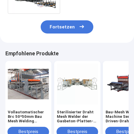
Geraderichten
Fortsetzen
Empfohlene Produkte
Vollautomatischer
Sterilisierter Draht
Bau-Mesh Wel
Brc 50*50mm Bau
Mesh Welder der
Machine Serv
Mesh Welding
Gasbeton-Platten-
Driven-Draht
Machine Cnc
8mm
160KVA 3-6m
Rollen
Bestpreis
Bestpreis
Bestprei