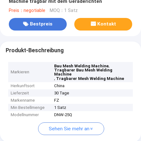
Machine tragbar mit dem Geraderichten
Preis：negotiable
MOQ：1 Satz
Bestpreis
Kontakt
Produkt-Beschreibung
,
Bau Mesh Welding Machine
Tragbarer Bau Mesh Welding
Markieren
Machine
,
Tragbarer Mesh Welding Machine
Herkunftsort
China
Lieferzeit
30 Tage
Markenname
FZ
Min Bestellmenge
1 Satz
Modellnummer
DNW-25Q
Sehen Sie mehr an