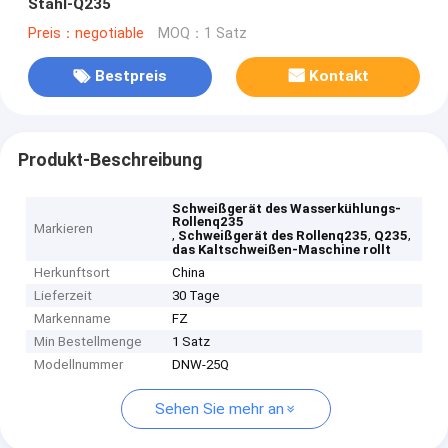
Stahl-Q235
Preis：negotiable
MOQ：1 Satz
Bestpreis
Kontakt
Produkt-Beschreibung
Schweißgerät des Wasserkühlungs-
Rollenq235
Markieren
,
,
,
Schweißgerät des Rollenq235
Q235
das Kaltschweißen-Maschine rollt
Herkunftsort
China
Lieferzeit
30 Tage
Markenname
FZ
Min Bestellmenge
1 Satz
Modellnummer
DNW-25Q
Sehen Sie mehr an