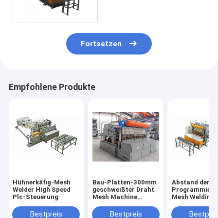
Fortsetzen
Empfohlene Produkte
Hühnerkäfig-Mesh
Bau-Platten-300mm
Abstand der
Welder High Speed
geschweißter Draht
Programmieru
Plc-Steuerung
Mesh Machine
Mesh Welding
Automatic
Machine 220v
Bestpreis
Bestpreis
Bestprei