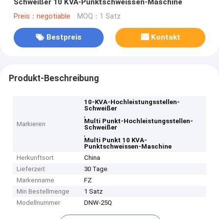
Schweißer 10 KVA-Punktschweissen-Maschine
Preis：negotiable
MOQ：1 Satz
Bestpreis
Kontakt
Produkt-Beschreibung
10-KVA-Hochleistungsstellen-
Schweißer
,
Multi Punkt-Hochleistungsstellen-
Markieren
Schweißer
,
Multi Punkt 10 KVA-
Punktschweissen-Maschine
Herkunftsort
China
Lieferzeit
30 Tage
Markenname
FZ
Min Bestellmenge
1 Satz
Modellnummer
DNW-25Q