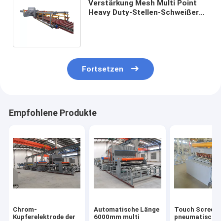
Verstärkung Mesh Multi Point
Heavy Duty-Stellen-Schweißer
10 KVA-Punktschweissen-
Maschine
Fortsetzen
Empfohlene Produkte
Chrom-
Automatische Länge
Touch Screen
Kupferelektrode der
6000mm multi
pneumatische